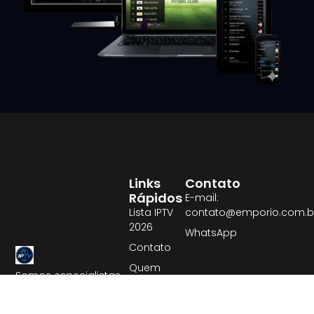
Links
Contato
Rápidos
E-mail:
Lista IPTV
contato@emporio.com.b
2026
WhatsApp
Contato
Quem
Somos especialistas
Somos
em IPTV de alta
Nós
qualidade,