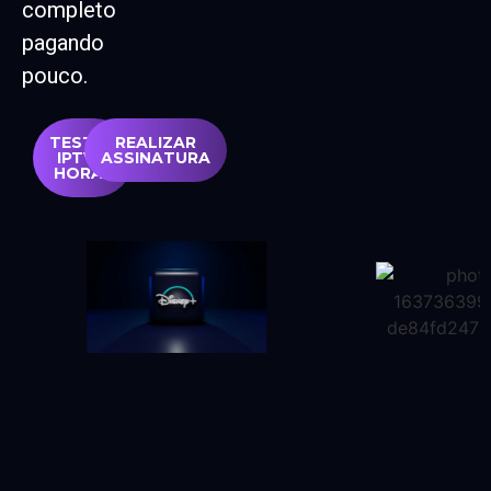
completo
pagando
pouco.
TESTAR
REALIZAR
IPTV 6
ASSINATURA
HORAS